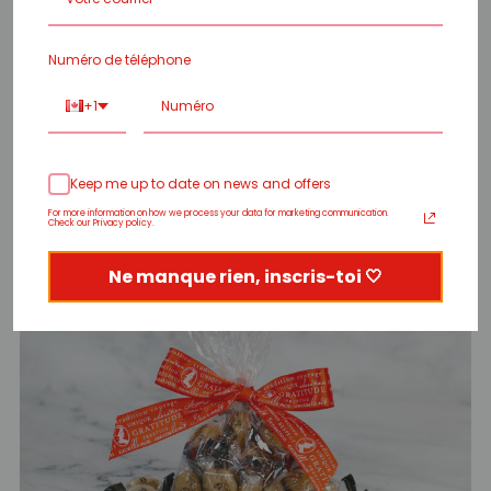
Numéro de téléphone
+1
Keep me up to date on news and offers
For more information on how we process your data for marketing communication.
Check our Privacy policy.
Ne manque rien, inscris-toi 🤍