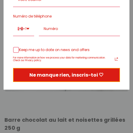
Numéro de téléphone
+1
Keep me up to date on news and offers
For more information on how we process your data for marketing communication.
Check our Privacy policy.
Ne manque rien, inscris-toi 🤍
Barre chocolat au lait et noisettes grillées
250 g