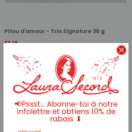
Pitou d'amour - Trio Signature 36 g
$3.49
APERÇU RAPIDE
📢Pssst... Abonne-toi à notre
infolettre et obtiens 10% de
rabais ⬇