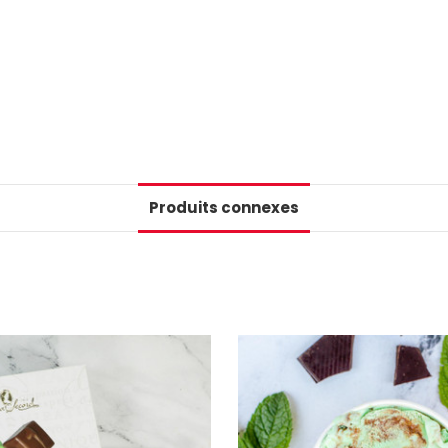
📢Pssst... Ab
infolettre et ob
Produits connexes
Numéro de téléphone
+1
Keep me up to date on news and
For more information on how we process your data for m
Ne manque rie