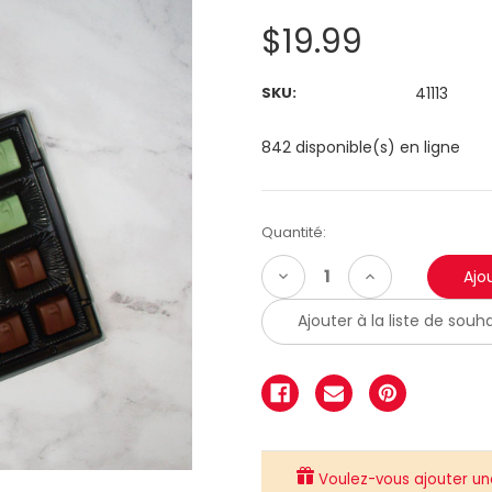
$19.99
SKU:
41113
842 disponible(s) en ligne
Quantité:
Diminuer
Augmenter
la
la
quantité:
quantité:
Ajouter à la liste de souha
Voulez-vous ajouter une 