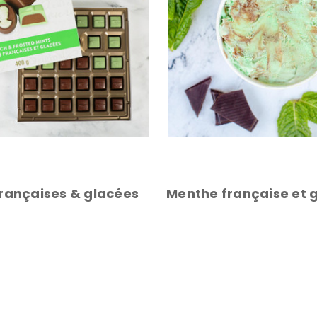
rançaises & glacées
Menthe française et 
APERÇU RAPIDE
PANIER
APERÇU RAPIDE