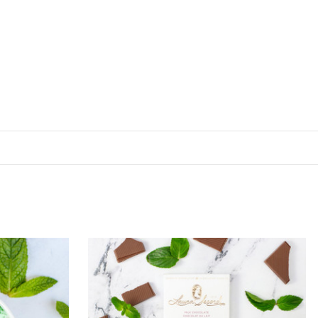
onne-toi à notre
tiens 10% de rabais
⬇
 offers
arketing communication. Check our Privacy policy.
n, inscris-toi 🤍