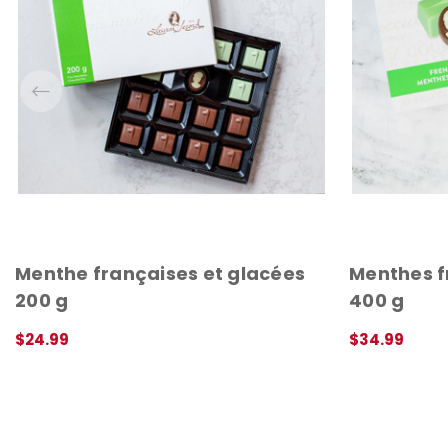
Menthe françaises et glacées
Menthes f
200 g
400 g
$24.99
$34.99
APERÇU RAPIDE
AJOUTER AU 