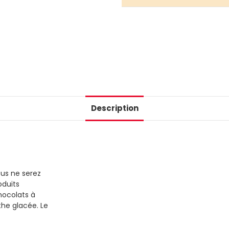
Description
ous ne serez
oduits
hocolats à
he glacée. Le