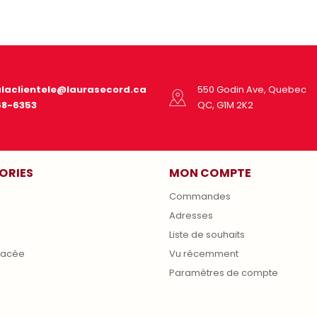
alaclientele@laurasecord.ca
550 Godin Ave, Quebec
68-6353
QC, G1M 2K2
ORIES
MON COMPTE
Commandes
Adresses
s
Liste de souhaits
lacée
Vu récemment
Paramètres de compte