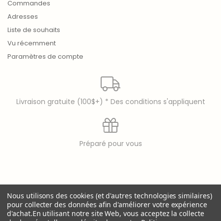
Commandes
Adresses
Liste de souhaits
Vu récemment
Paramètres de compte
Livraison gratuite (100$+) * Des conditions s'appliquent
Préparé pour vous
© copyright 2026 Laura Secord
Nous utilisons des cookies (et d'autres technologies similaires)
Laura Secord is a registered trademark of 9397-8914
pour collecter des données afin d'améliorer votre expérience
Québec Inc..
d'achat.
En utilisant notre site Web, vous acceptez la collecte