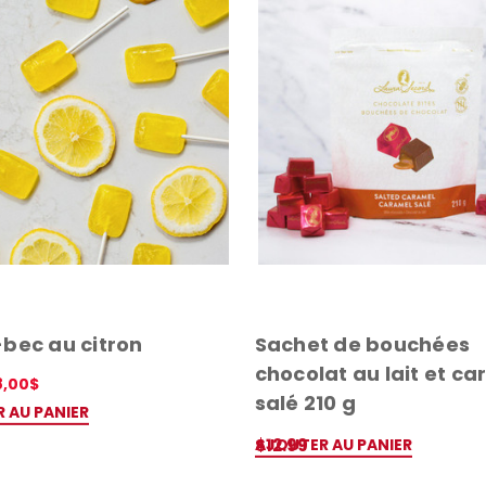
bec au citron
Sachet de bouchées
chocolat au lait et c
8,00$
salé 210 g
 AU PANIER
RAPIDE
AJOUTER AU PANIER
$12.99
APERÇU RAPIDE