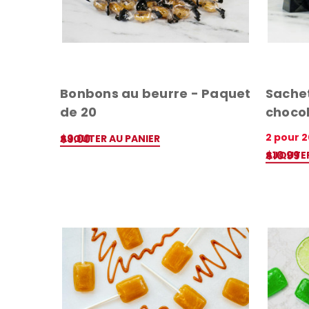
Bonbons au beurre - Paquet
Sache
de 20
chocol
2 pour 
AJOUTER AU PANIER
$9.00
APERÇU RAPIDE
AJOUTER
$10.99
APERÇU 