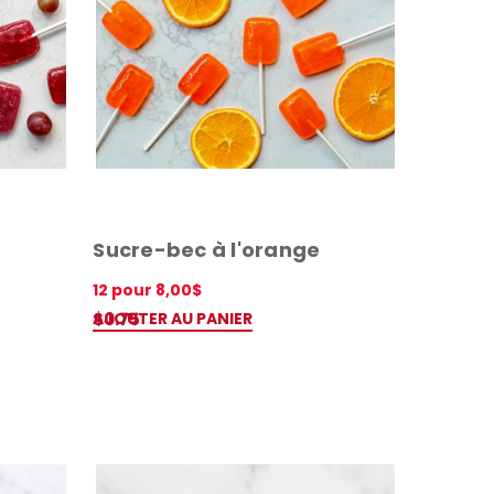
 offers
arketing communication. Check our Privacy policy.
Sucre-bec à l'orange
n, inscris-toi 🤍
12 pour 8,00$
AJOUTER AU PANIER
$0.75
APERÇU RAPIDE