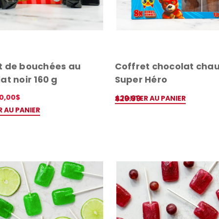
t de bouchées au
Coffret chocolat cha
at noir 160 g
Super Héro
20,00$
AJOUTER AU PANIER
$29.99
APERÇU RAPIDE
 AU PANIER
RAPIDE
📢Pssst... Ab
infolettre et ob