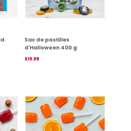
ud
Sac de pastilles
d'Halloween 400 g
$19.99
APERÇU RAPIDE
onne-toi à notre
tiens 10% de rabais
⬇