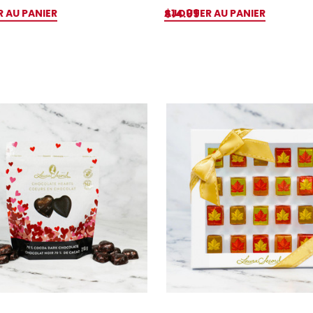
 AU PANIER
AJOUTER AU PANIER
$14.99
RAPIDE
APERÇU RAPIDE