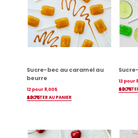
Sucre-bec au caramel au
Sucre-
beurre
12 pour 
AJOUTER
$0.75
12 pour 8,00$
APERÇU 
AJOUTER AU PANIER
$0.75
APERÇU RAPIDE