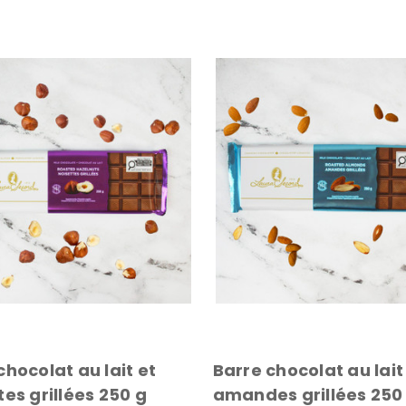
chocolat au lait et
Barre chocolat au lait
tes grillées 250 g
amandes grillées 250