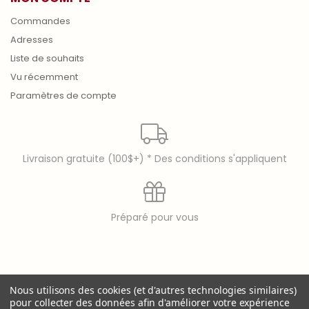
Commandes
Adresses
Liste de souhaits
Vu récemment
Paramètres de compte
Livraison gratuite (100$+) * Des conditions s'appliquent
Préparé pour vous
© copyright 2026 Laura Secord
Nous utilisons des cookies (et d'autres technologies similaires)
Laura Secord is a registered trademark of 9397-8914
pour collecter des données afin d'améliorer votre expérience