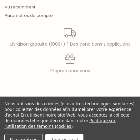
Vu récemment
Paramètres de compte
Livraison gratuite (100$+) * Des conditions s'appliquent
Préparé pour vous
© copyright 2026 Laura Secord
Nous utilisons des cookies (et d'autres technologies similaires)
Laura Secord is a registered trademark of 9397-8914
pour collecter des données afin d'améliorer votre expérience
Québec Inc..
d'achat.
En utilisant notre site Web, vous acceptez la collecte
de données telle que décrite dans notre
Politique sur
l’utilisation des témoins (cookies)
.
Paramètres
Rejeter tout