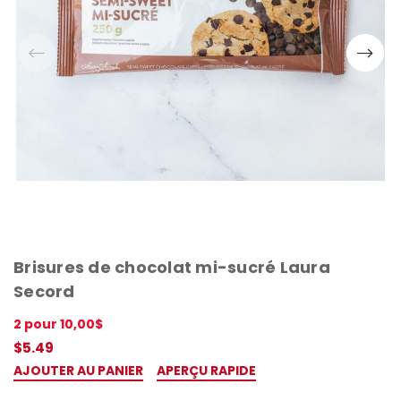
+1
Keep me up to date on news and offers
For more information on how we process your data for marketing communication. Check our
Privacy policy.
Ne manque rien, inscris-toi 🤍
Brisures de chocolat mi-sucré Laura
Secord
2 pour 10,00$
$5.49
AJOUTER AU PANIER
APERÇU RAPIDE