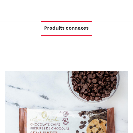
Produits connexes
📢Pssst... Abonne-toi à notre
infolettre et obtiens 10% de
rabais ⬇
Numéro de téléphone