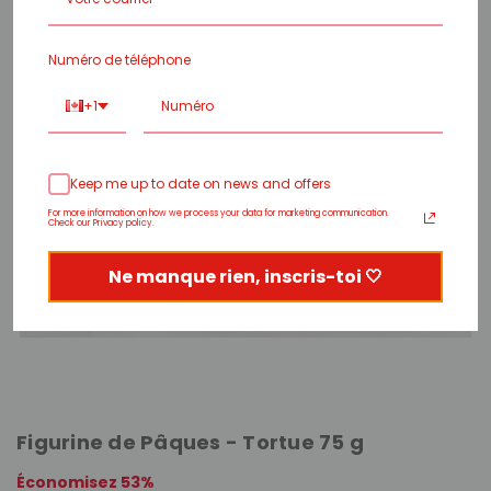
Numéro de téléphone
+1
Keep me up to date on news and offers
For more information on how we process your data for marketing communication.
Check our Privacy policy.
Ne manque rien, inscris-toi 🤍
Figurine de Pâques - Tortue 75 g
Économisez 53%