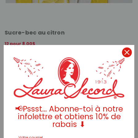
Sucre-bec au citron
12 pour 8,00$
$0.75
AJOUTER AU PANIER
APERÇU RAPIDE
📢Pssst... Abonne-toi à notre
infolettre et obtiens 10% de
rabais ⬇