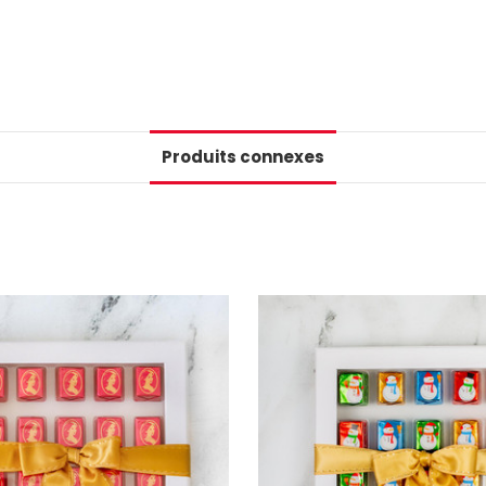
📢Pssst... Ab
infolettre et ob
Produits connexes
Numéro de téléphone
+1
Keep me up to date on news and
For more information on how we process your data for m
Ne manque rie