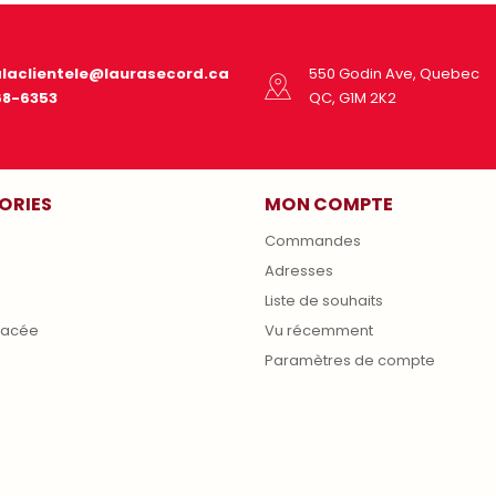
alaclientele@laurasecord.ca
550 Godin Ave, Quebec
68-6353
QC, G1M 2K2
ORIES
MON COMPTE
Commandes
Adresses
s
Liste de souhaits
lacée
Vu récemment
Paramètres de compte