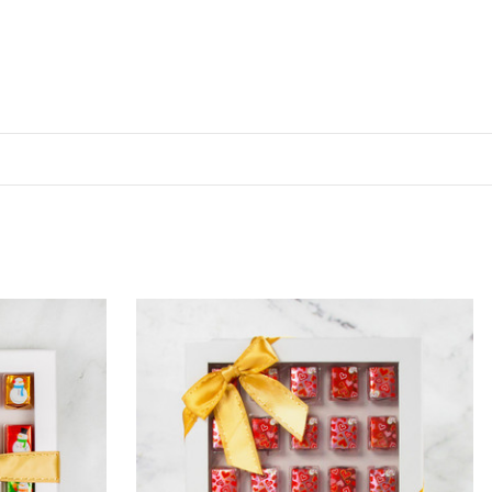
onne-toi à notre
tiens 10% de rabais
⬇
 offers
arketing communication. Check our Privacy policy.
n, inscris-toi 🤍