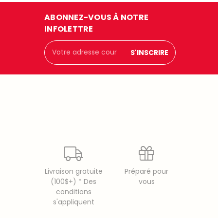
ABONNEZ-VOUS À NOTRE
INFOLETTRE
Adresse
courriel
Livraison gratuite
Préparé pour
(100$+) * Des
vous
conditions
s'appliquent