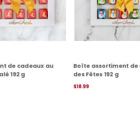
nt de cadeaux au
Boîte assortiment de
alé 192 g
des Fêtes 192 g
$18.99
DE
APERÇU RAPIDE