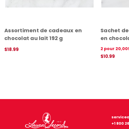
Assortiment de cadeaux en
Sachet d
chocolat au lait 192 g
en chocola
2 pour 20,00
$18.99
APERÇU RAPIDE
$10.99
APERÇU RAPI
service
+1 800 2