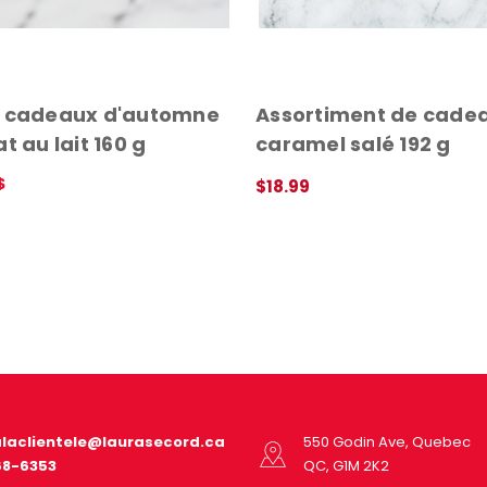
e cadeaux d'automne
Assortiment de cade
t au lait 160 g
caramel salé 192 g
$
$18.99
APERÇU RAPIDE
DE
alaclientele@laurasecord.ca
550 Godin Ave, Quebec
68-6353
QC, G1M 2K2