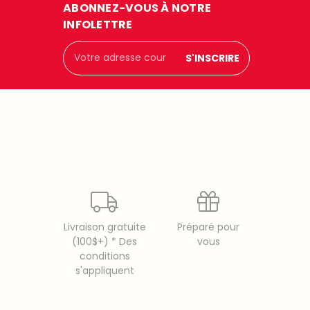
ABONNEZ-VOUS À NOTRE
INFOLETTRE
Adresse
courriel
Livraison gratuite
Préparé pour
(100$+) * Des
vous
conditions
s'appliquent