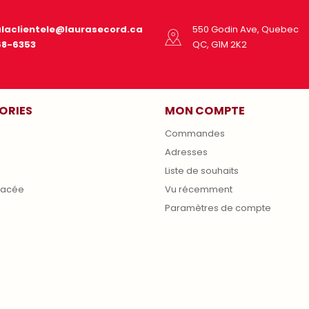
alaclientele@laurasecord.ca
550 Godin Ave, Quebec
68-6353
QC, G1M 2K2
ORIES
MON COMPTE
Commandes
Adresses
s
Liste de souhaits
lacée
Vu récemment
Paramètres de compte