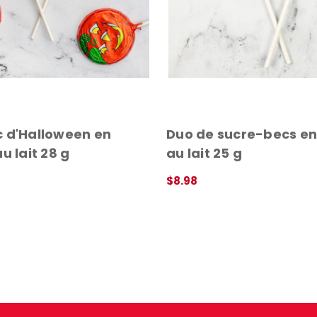
 d'Halloween en
Duo de sucre-becs en
u lait 28 g
au lait 25 g
$8.98
DE
APERÇU RAPIDE