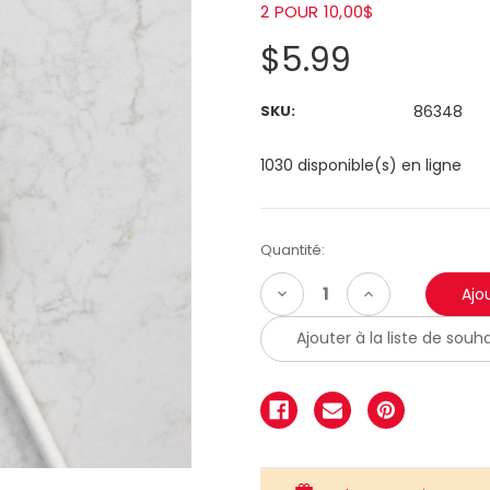
2 POUR 10,00$
$5.99
SKU:
86348
1030 disponible(s) en ligne
Quantité:
Diminuer
Augmenter
la
la
quantité:
quantité:
Ajouter à la liste de souha