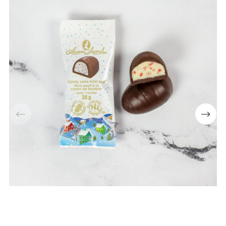
📢Pssst... Abonne-toi à notre
infolettre et obtiens 10% de
rabais ⬇
Numéro de téléphone
+1
Keep me up to date on news and offers
For more information on how we process your data for marketing communication. Check our
Privacy policy.