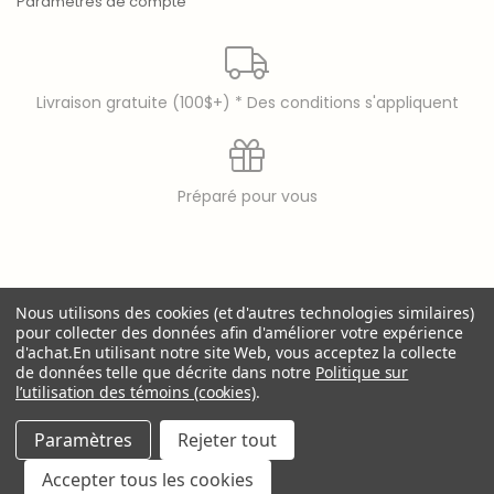
Paramètres de compte
Livraison gratuite (100$+) * Des conditions s'appliquent
Préparé pour vous
© copyright 2026 Laura Secord
Nous utilisons des cookies (et d'autres technologies similaires)
Laura Secord is a registered trademark of 9397-8914
pour collecter des données afin d'améliorer votre expérience
Québec Inc..
d'achat.
En utilisant notre site Web, vous acceptez la collecte
de données telle que décrite dans notre
Politique sur
l’utilisation des témoins (cookies)
.
Paramètres
Rejeter tout
Accepter tous les cookies