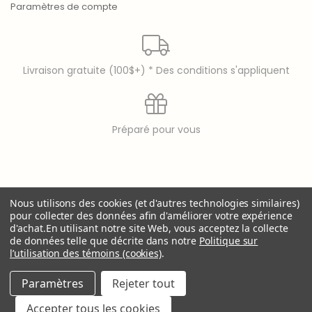
Paramètres de compte
Livraison gratuite (100$+) * Des conditions s'appliquent
Préparé pour vous
© copyright 2026 Laura Secord
Nous utilisons des cookies (et d'autres technologies similaires)
Laura Secord is a registered trademark of 9397-8914
pour collecter des données afin d'améliorer votre expérience
Québec Inc..
d'achat.
En utilisant notre site Web, vous acceptez la collecte
de données telle que décrite dans notre
Politique sur
l’utilisation des témoins (cookies)
.
Paramètres
Rejeter tout
Accepter tous les cookies