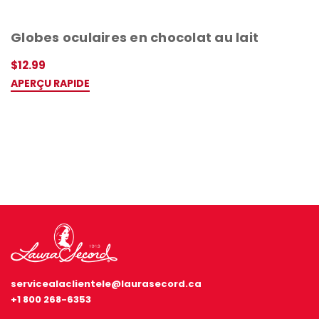
Ne manque rien, inscris-toi 🤍
Globes oculaires en chocolat au lait
$12.99
APERÇU RAPIDE
servicealaclientele@laurasecord.ca
+1 800 268-6353