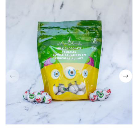
📢Pssst... Abonne-toi à notre
infolettre et obtiens 10% de
rabais ⬇
Numéro de téléphone
+1
Keep me up to date on news and offers
For more information on how we process your data for marketing communication. Check our
Privacy policy.