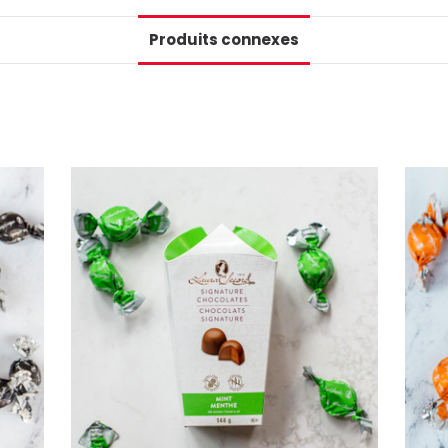
Produits connexes
Numéro de téléphone
+1
Keep me up to date on news and
For more information on how we process your data for m
Ne manque rie