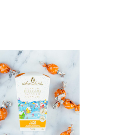
⬇
 offers
arketing communication. Check our Privacy policy.
n, inscris-toi 🤍