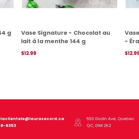
44 g
Vase Signature - Chocolat au
Vase
lait à la menthe 144 g
- Ér
$12.99
$12.9
AJOUTER AU PANIER
APERÇU RAPIDE
APERÇ
alaclientele@laurasecord.ca
550 Godin Ave, Quebec
68-6353
QC, G1M 2K2