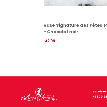
Vase Signature des Fêtes 1
- Chocolat noir
$12.99
APERÇU RAPIDE
service
+1 800 2