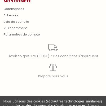
MON COMPTE
Commandes
Adresses
Liste de souhaits
Vu récemment
Paramètres de compte
Livraison gratuite (100$+) * Des conditions s'appliquent
Préparé pour vous
© copyright 2026 Laura Secord
Nous utilisons des cookies (et d'autres technologies similaires)
Laura Secord is a registered trademark of 9397-8914
pour collecter des données afin d'améliorer votre expérience