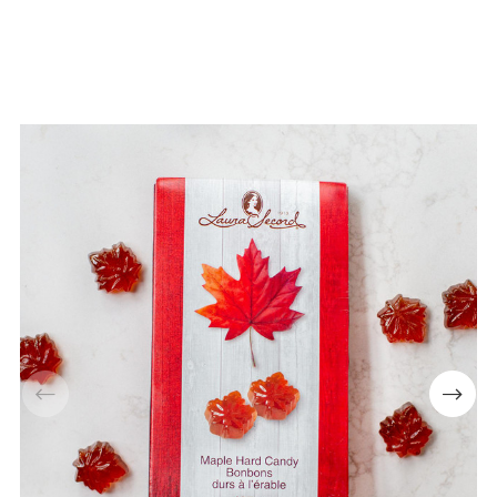
📢Pssst... Abonne-toi à notre
infolettre et obtiens 10% de
rabais ⬇
Numéro de téléphone
+1