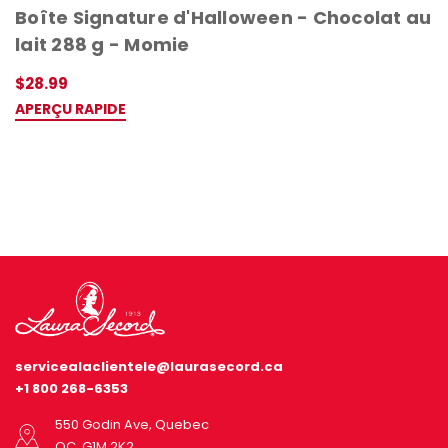
Boîte Signature d'Halloween - Chocolat au
lait 288 g - Momie
$28.99
APERÇU RAPIDE
servicealaclientele@laurasecord.ca
+1 800 268-6353
550 Godin Ave, Quebec
QC, G1M 2K2