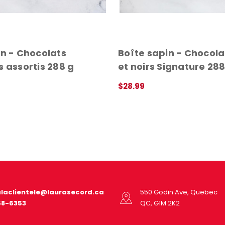
in - Chocolats
Boîte sapin - Chocolat
 assortis 288 g
et noirs Signature 288
$28.99
DE
APERÇU RAPIDE
alaclientele@laurasecord.ca
550 Godin Ave, Quebec
68-6353
QC, G1M 2K2