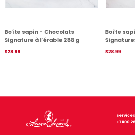
Boîte sapin - Chocolats
Boîte sap
Signature à l'érable 288 g
Signatures
$28.99
$28.99
APERÇU RAPIDE
APERÇU RAPI
service
+1 800 2