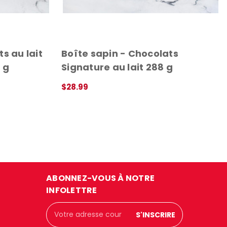
s au lait
Boîte sapin - Chocolats
 g
Signature au lait 288 g
$28.99
APERÇU RAPIDE
ABONNEZ-VOUS À NOTRE
INFOLETTRE
Adresse
courriel