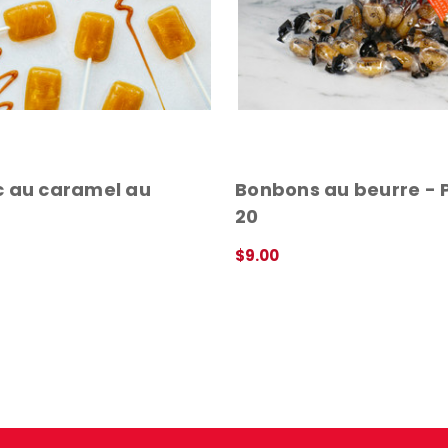
 au caramel au
Bonbons au beurre - 
20
$9.00
AJOUTER AU PANIER
APERÇU
PANIER
APERÇU RAPIDE