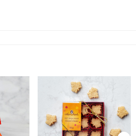
onne-toi à notre
tiens 10% de rabais
⬇
 offers
arketing communication. Check our Privacy policy.
n, inscris-toi 🤍