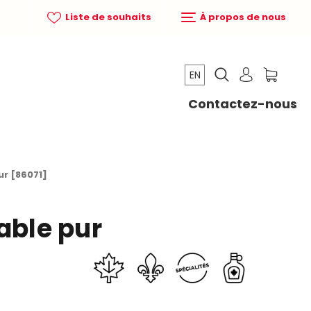
Liste de souhaits
À propos de nous
EN
Contactez-nous
ur [86071]
able pur