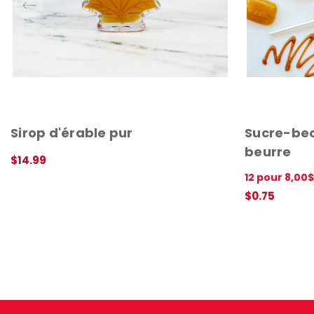
Sirop d'érable pur
Sucre-bec
beurre
$14.99
AJOUTER AU PANIER
APERÇU RAPIDE
12 pour 8,00$
$0.75
AJOUTER AU 