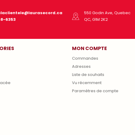
alaclientele@laurasecord.ca
550 Godin Ave, Quebec
68-6353
QC, G1M 2K2
ORIES
MON COMPTE
Commandes
Adresses
s
Liste de souhaits
lacée
Vu récemment
Paramètres de compte