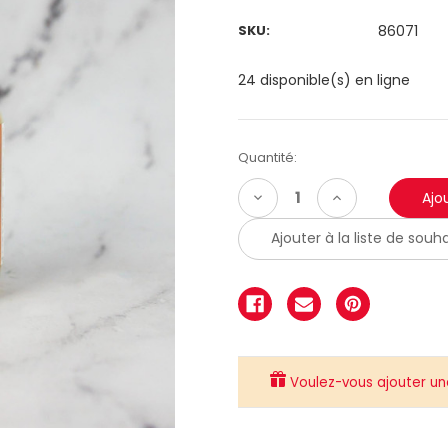
SKU:
86071
24 disponible(s) en ligne
Quantité:
Diminuer
Augmenter
la
la
quantité:
quantité:
Ajouter à la liste de souha
Voulez-vous ajouter une 