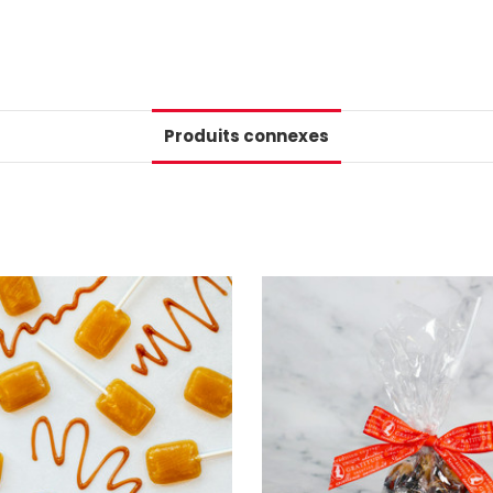
📢Pssst... Ab
infolettre et ob
Produits connexes
Numéro de téléphone
+1
Keep me up to date on news and
For more information on how we process your data for m
Ne manque rie