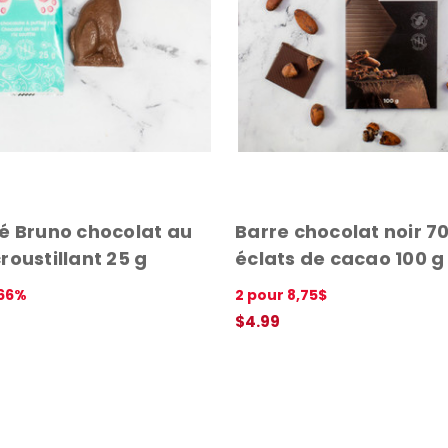
é Bruno chocolat au
Barre chocolat noir 7
 croustillant 25 g
éclats de cacao 100 g
66%
2 pour 8,75$
$4.99
PANIER
APERÇU RAPIDE
AJOUTER AU PANIER
APERÇU