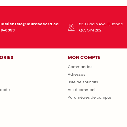
alaclientele@laurasecord.ca
550 Godin Ave, Quebec
68-6353
QC, G1M 2K2
ORIES
MON COMPTE
Commandes
Adresses
s
Liste de souhaits
lacée
Vu récemment
Paramètres de compte