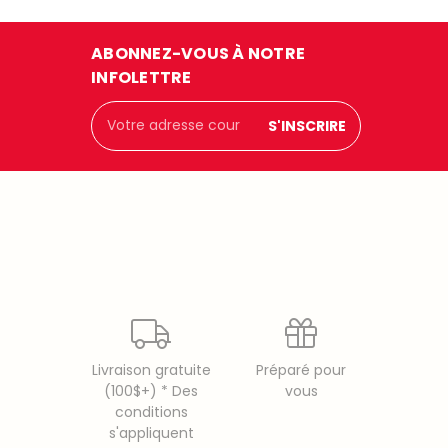
ABONNEZ-VOUS À NOTRE
INFOLETTRE
Adresse
courriel
Livraison gratuite
Préparé pour
(100$+) * Des
vous
conditions
s'appliquent