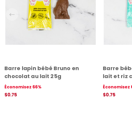
Barre lapin bébé Bruno en
Barre béb
chocolat au lait 25g
lait et riz
Économisez 66%
Économisez 
$0.75
$0.75
AJOUTER AU PANIER
APERÇU RAPIDE
AJOUTER AU 