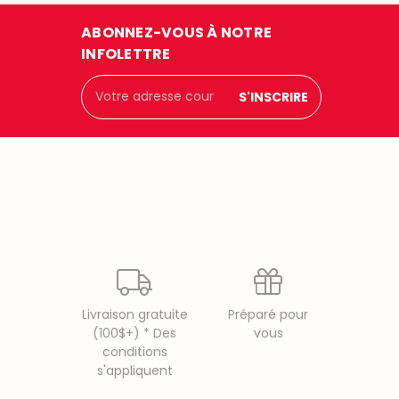
ABONNEZ-VOUS À NOTRE
INFOLETTRE
Adresse
courriel
Livraison gratuite
Préparé pour
(100$+) * Des
vous
conditions
s'appliquent