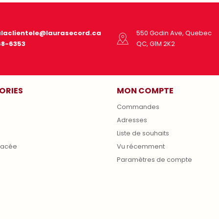
alaclientele@laurasecord.ca
550 Godin Ave, Quebec
68-6353
QC, G1M 2K2
ORIES
MON COMPTE
Commandes
Adresses
s
Liste de souhaits
lacée
Vu récemment
Paramètres de compte